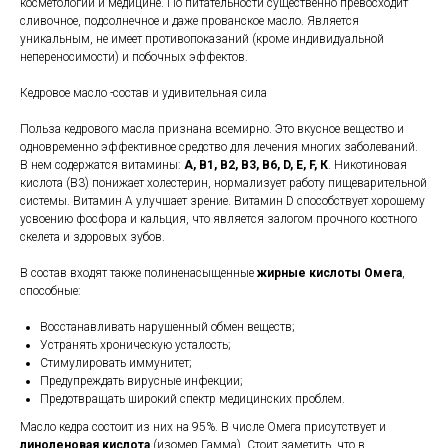
косметологии и медицине. По питательности существенно превосходит
сливочное, подсолнечное и даже прованское масло. Является
уникальным, не имеет противопоказаний (кроме индивидуальной
непереносимости) и побочных эффектов.
Кедровое масло -состав и удивительная сила
Польза кедрового масла признана всемирно. Это вкусное вещество и
одновременно эффективное средство для лечения многих заболеваний.
В нем содержатся витамины:
А, B1, B2, B3, B6, D, E, F, К
. Никотиновая
кислота (В3) понижает холестерин, нормализует работу пищеварительной
системы. Витамин A улучшает зрение. Витамин D способствует хорошему
усвоению фосфора и кальция, что является залогом прочного костного
скелета и здоровых зубов.
В состав входят также полиненасыщенные
жирные кислоты Омега
,
способные:
Восстанавливать нарушенный обмен веществ;
Устранять хроническую усталость;
Стимулировать иммунитет;
Предупреждать вирусные инфекции;
Предотвращать широкий спектр медицинских проблем.
Масло кедра состоит из них на 95%. В числе Омега присутствует и
линоленовая кислота
(изомер Гамма). Стоит заметить, что в