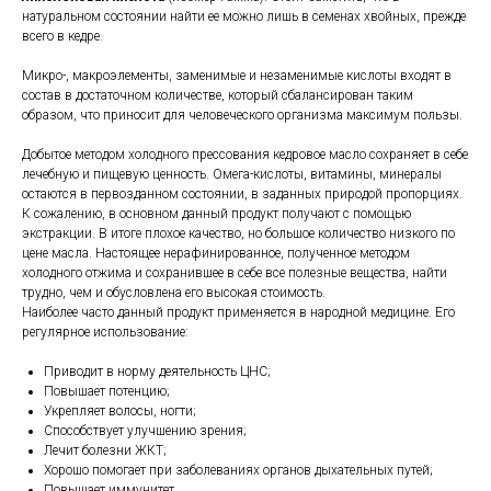
натуральном состоянии найти ее можно лишь в семенах хвойных, прежде
всего в кедре.
Микро-, макроэлементы, заменимые и незаменимые кислоты входят в
состав в достаточном количестве, который сбалансирован таким
образом, что приносит для человеческого организма максимум пользы.
Добытое методом холодного прессования кедровое масло сохраняет в себе
лечебную и пищевую ценность. Омега-кислоты, витамины, минералы
остаются в первозданном состоянии, в заданных природой пропорциях.
К сожалению, в основном данный продукт получают с помощью
экстракции. В итоге плохое качество, но большое количество низкого по
цене масла. Настоящее нерафинированное, полученное методом
холодного отжима и сохранившее в себе все полезные вещества, найти
трудно, чем и обусловлена его высокая стоимость.
Наиболее часто данный продукт применяется в народной медицине. Его
регулярное использование:
Приводит в норму деятельность ЦНС;
Повышает потенцию;
Укрепляет волосы, ногти;
Способствует улучшению зрения;
Лечит болезни ЖКТ;
Хорошо помогает при заболеваниях органов дыхательных путей;
Повышает иммунитет.