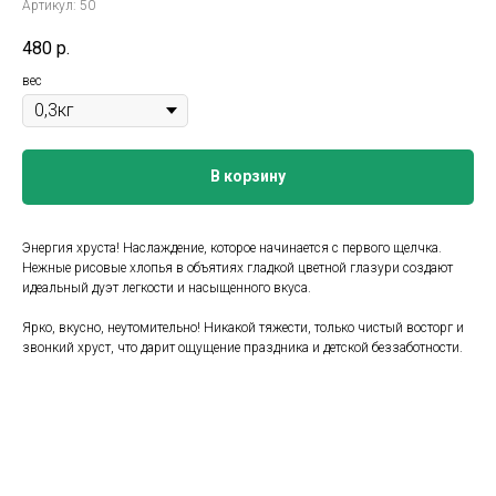
Артикул:
50
480
р.
вес
В корзину
Энергия хруста! Наслаждение, которое начинается с первого щелчка.
Нежные рисовые хлопья в объятиях гладкой цветной глазури создают
идеальный дуэт легкости и насыщенного вкуса.
Ярко, вкусно, неутомительно! Никакой тяжести, только чистый восторг и
звонкий хруст, что дарит ощущение праздника и детской беззаботности.