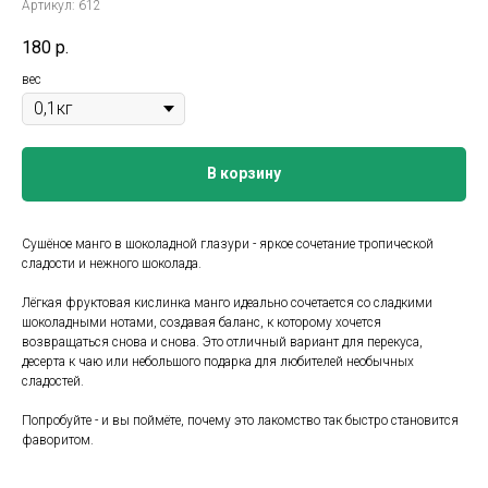
Артикул:
612
180
р.
вес
В корзину
Сушёное манго в шоколадной глазури - яркое сочетание тропической
сладости и нежного шоколада.
Лёгкая фруктовая кислинка манго идеально сочетается со сладкими
шоколадными нотами, создавая баланс, к которому хочется
возвращаться снова и снова. Это отличный вариант для перекуса,
десерта к чаю или небольшого подарка для любителей необычных
сладостей.
Попробуйте - и вы поймёте, почему это лакомство так быстро становится
фаворитом.