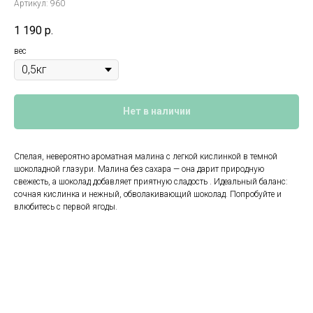
Артикул:
960
1 190
р.
вес
Нет в наличии
Спелая, невероятно ароматная малина с легкой кислинкой в темной
шоколадной глазури. Малина без сахара — она дарит природную
свежесть, а шоколад добавляет приятную сладость . Идеальный баланс:
сочная кислинка и нежный, обволакивающий шоколад. Попробуйте и
влюбитесь с первой ягоды.