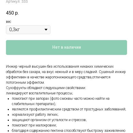
Артикул:
333
450
р.
вес
Нет в наличии
Инжир черный высушен без использования никаких химических
обработок без сахара, на вкус нежный и в меру сладкий. Сушеный инжир
эффективен в качестве жаропонижающего средства,отличается
потогонным эффектом.
Сухофрукты обладают следующими свойствами:
ликвидируют воспалительные процессы;
помогают при запорах (фото смоквы часто можно найти на
слабительных препаратах);
являются профилактическим средством от простудных заболеваний;
нормализуют работу легких;
защищают организм от усталости и стрессов;
помогают при малокровии;
благодаря содержанию пектина способствуют быстрому заживлению