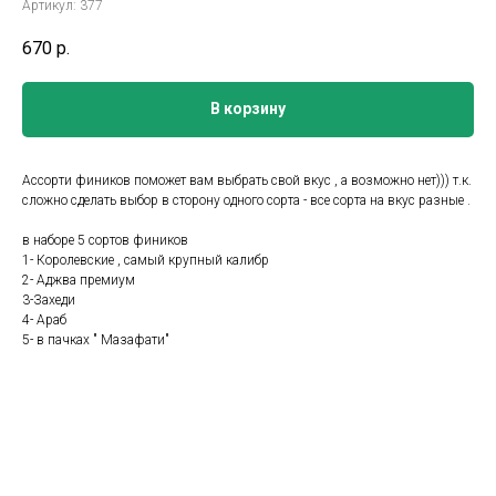
Артикул:
377
670
р.
В корзину
Ассорти фиников поможет вам выбрать свой вкус , а возможно нет))) т.к.
сложно сделать выбор в сторону одного сорта - все сорта на вкус разные .
в наборе 5 сортов фиников
1- Королевские , самый крупный калибр
2- Аджва премиум
3-Захеди
4- Араб
5- в пачках " Мазафати"