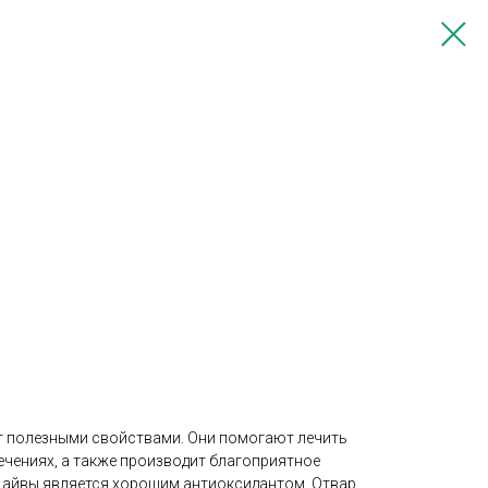
т полезными свойствами. Они помогают лечить
ечениях, а также производит благоприятное
а айвы является хорошим антиоксидантом. Отвар