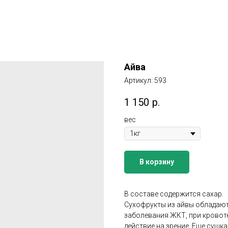
Айва
Артикул:
593
1 150
р.
вес
В корзину
В составе содержится сахар.
Сухофрукты из айвы обладаю
заболевания ЖКТ, при кровот
действие на зрение. Еще сушк