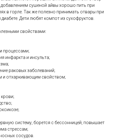
с добавлением сушеной айвы хорошо пить при
ях в горле. Так же полезно принимать отвары при
диабете. Дети любят компот из сухофруктов.
олезными свойствами:
и процессами;
я инфаркта и инсульта;
зма;
ние раковых заболеваний;
м и отхаркивающим свойством;
крови;
дство;
оксикозе;
рвную систему, борется с бессонницей, повышает
ма стрессам;
носных сосудов.