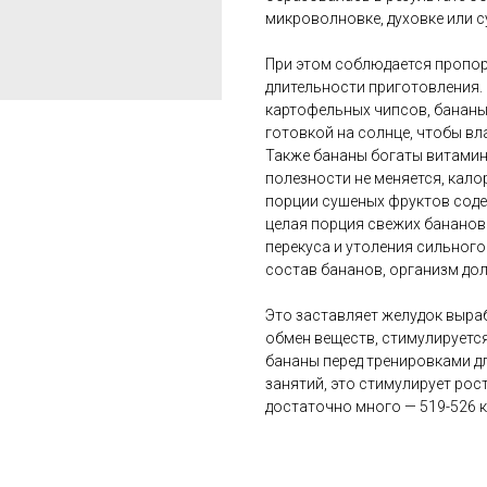
микроволновке, духовке или с
При этом соблюдается пропо
длительности приготовления. 
картофельных чипсов, бананы
готовкой на солнце, чтобы вл
Также бананы богаты витамин
полезности не меняется, кал
порции сушеных фруктов соде
целая порция свежих бананов.
перекуса и утоления сильного 
состав бананов, организм дол
Это заставляет желудок выра
обмен веществ, стимулируетс
бананы перед тренировками д
занятий, это стимулирует ро
достаточно много — 519-526 к