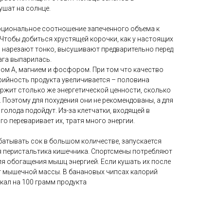
ушат на солнце.
рциональное соотношение запеченного объема к
Чтобы добиться хрустящей корочки, как у настоящих
 нарезают тонко, высушивают предварительно перед
ага выпарилась.
ом А, магнием и фосфором. При том что качество
орийность продукта увеличивается – половина
ржит столько же энергетической ценности, сколько
 Поэтому для похудения они не рекомендованы, а для
голода подойдут. Из-за клетчатки, входящей в
го переваривает их, тратя много энергии.
батывать сок в большом количестве, запускается
я перистальтика кишечника. Спортсмены потребляют
ля обогащения мышц энергией. Если кушать их после
ст мышечной массы. В банановых чипсах калорий
кал на 100 грамм продукта