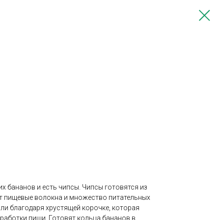
х бананов и есть чипсы. Чипсы готовятся из
т пищевые волокна и множество питательных
ли благодаря хрустящей корочке, которая
работки пищи. Готовят кольца бананов в