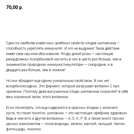
70,00
р.
В корзину
Одно из наиболее известных целебных свойств плодов шиповника —
способность укреплять иммунитет. И это не выдумки! Такое действие
имеет свое научное обоснование. Ягоды дикой розы — настоящие
рекордсмены! Аскорбиновой кислоты в них в шесть раз больше, чем в
знаменитом природном «иммуностимуляторе» — смородине, и в
двадцать раз больше, чем в лимоне!
Но они обладают еще одним уникальным свойством. В них нет
аскорбиноксидазы. Это фермент, который разрушает витамин С при
хранении. Поэтому даже высушенные плоды шиповника сохраняют в себе
весь огромный запас этого витамина.
Если посмотреть, что еще содержится в красных ягодках с колючего
куста, то станет понятно: шиповник — это настоящая «фабрика здоровья».
Ведь в нем есть и другие витамины — А, Е, К, Р, В, а также много прочих
ценных компонентов — полисахариды, железо, магний, кальций, пектин,
фитонциды, ликопин.