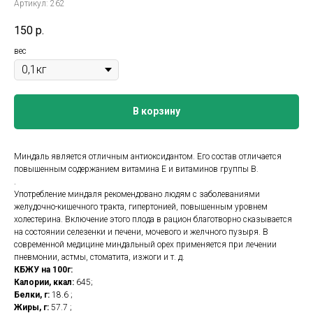
Артикул:
262
150
р.
вес
В корзину
Миндаль является отличным антиоксидантом. Его состав отличается
повышенным содержанием витамина Е и витаминов группы В.
.
Употребление миндаля рекомендовано людям с заболеваниями
желудочно-кишечного тракта, гипертонией, повышенным уровнем
холестерина. Включение этого плода в рацион благотворно сказывается
на состоянии селезенки и печени, мочевого и желчного пузыря. В
современной медицине миндальный орех применяется при лечении
пневмонии, астмы, стоматита, изжоги и т. д.
КБЖУ на 100г:
Калории, ккал:
645;
Белки, г:
18.6 ;
Жиры, г:
57.7 ;